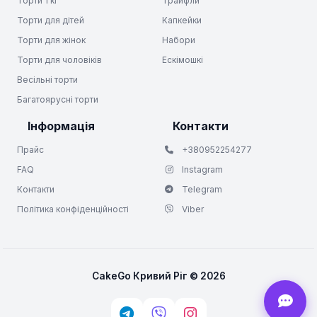
Торти 1 кг
Трайфли
Торти для дітей
Капкейки
Торти для жінок
Набори
Торти для чоловіків
Ескімошкі
Весільні торти
Багатоярусні торти
Інформація
Контакти
Прайс
+380952254277
FAQ
Instagram
Контакти
Telegram
Політика конфіденційності
Viber
CakeGo Кривий Ріг © 2026