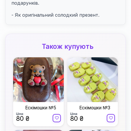
подарунків.
- Як оригінальний солодкий презент.
Також купують
Ескімошки №5
Ескімошки №3
Ціна:
Ціна:
80 ₴
80 ₴