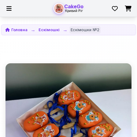
CakeGo
Кривий Ріг
Головна
Ескімошкі
Ескімошки №2