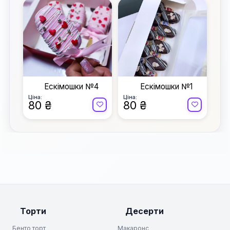
Ескімошки №4
Ескімошки №1
Ціна:
Ціна:
80 ₴
80 ₴
Торти
Десерти
Бенто торт
Макаронс