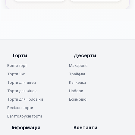
Торти
Десерти
Бенто торт
Макаронс
Торти 1 кг
Трайфли
Торти для дітей
Капкейки
Торти для жінок
Набори
Торти для чоловіків
Ескімошкі
Весільні торти
Багатоярусні торти
Інформація
Контакти