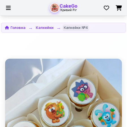
CakeGo
Кривий Ріг
Головна
Капкейки
Капкейки №4