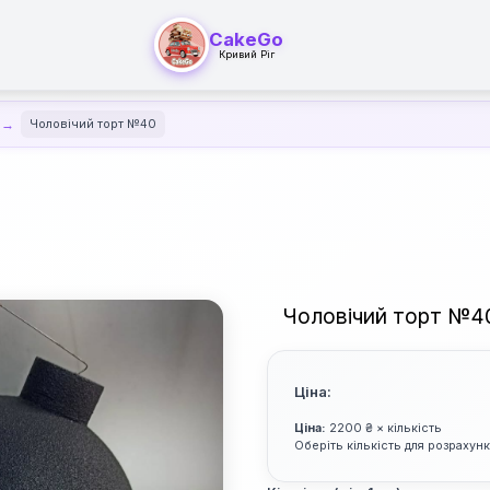
CakeGo
Кривий Ріг
Чоловічий торт №40
Чоловічий торт №4
Ціна:
Ціна:
2200 ₴ × кількість
Оберіть кількість для розрахун