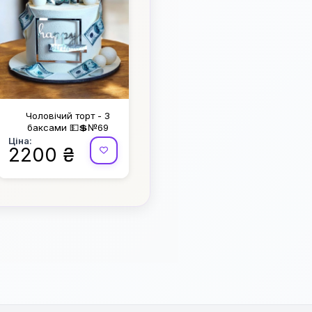
Чоловічий торт - З
баксами 💵💲№69
Ціна:
2200 ₴