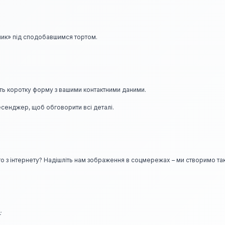
шик» під сподобавшимся тортом.
іть коротку форму з вашими контактними даними.
есенджер, щоб обговорити всі деталі.
то з інтернету? Надішліть нам зображення в соцмережах – ми створимо так
: