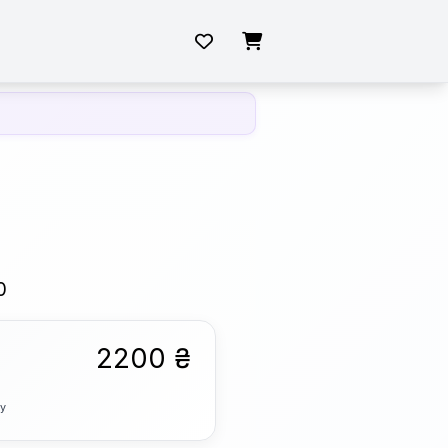
0
2200 ₴
ку