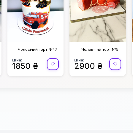
Чоловічий торт №47
Чоловічий торт №5
Ціна:
Ціна:
1850 ₴
2900 ₴