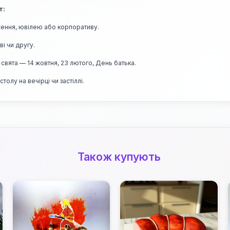
т:
ження, ювілею або корпоративу.
ві чи другу.
свята — 14 жовтня, 23 лютого, День батька.
олу на вечірці чи застіллі.
Також купують