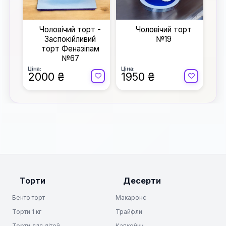
Чоловічий торт -
Чоловічий торт
Заспокійливий
№19
торт Феназіпам
№67
Ціна:
Ціна:
2000 ₴
1950 ₴
Торти
Десерти
Бенто торт
Макаронс
Торти 1 кг
Трайфли
Торти для дітей
Капкейки