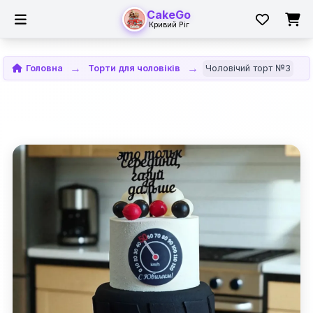
CakeGo
Кривий Ріг
Головна
Торти для чоловіків
Чоловічий торт №3