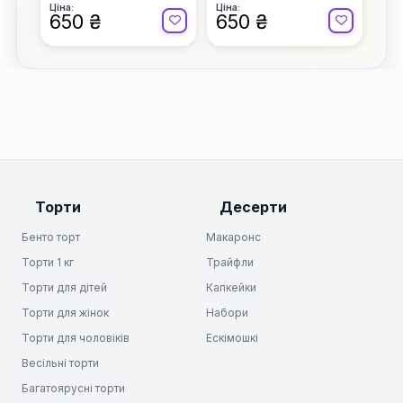
Ціна:
Ціна:
650 ₴
650 ₴
Торти
Десерти
Бенто торт
Макаронс
Торти 1 кг
Трайфли
Торти для дітей
Капкейки
Торти для жінок
Набори
Торти для чоловіків
Ескімошкі
Весільні торти
Багатоярусні торти