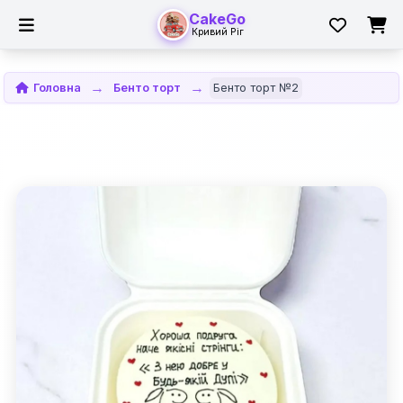
CakeGo
Кривий Ріг
Головна
Бенто торт
Бенто торт №2