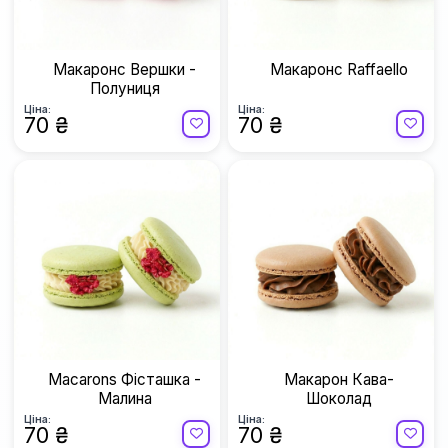
Макаронс Вершки -
Макаронс Raffaello
Полуниця
Ціна:
Ціна:
70 ₴
70 ₴
Macarons Фісташка -
Макарон Кава-
Малина
Шоколад
Ціна:
Ціна:
70 ₴
70 ₴