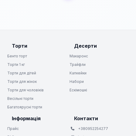
Торти
Десерти
Бенто торт
Макаронс
Торти 1 кг
Трайфли
Торти для дітей
Капкейки
Торти для жінок
Набори
Торти для чоловіків
Ескімошкі
Весільні торти
Багатоярусні торти
Інформація
Контакти
Прайс
+380952254277